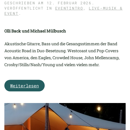
GESCHRIEBEN AM
12. FEBRUAR 2026
.
VERÖFFENTLICHT IN
EVENTINTRO
,
LIVE-MUSIK &
EVENT
.
Olli Back und Michael Mülbusch
Akustische Gitarre, Bass und die Gesangsstimmen der Band
Acoustic Road in Duo-Besetzung. Westcoast und Pop-Covers
von America, den Eagles, Crowded House, John Mellencamp,
Crosby/Stills/Nash/Young und vielen vielen mehr.
Weiterlesen