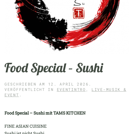
Food Special – Sushi
GESCHRIEBEN AM
12. APRIL 2026
.
VERÖFFENTLICHT IN
EVENTINTRO
,
LIVE-MUSIK &
EVENT
.
Food Special – Sushi mit TAMS KITCHEN
FINE ASIAN CUISINE
Sushi ist nicht Sushi.