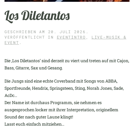
Los Diletantos
GESCHRIEBEN AM
20. JULI 2026
.
VERÖFFENTLICHT IN
EVENTINTRO
,
LIVE-MUSIK &
EVENT
.
Die ‚Los Diletantos‘ sind derzeit zu viert und treten auf mit Cajon,
Bass, Gitarre, Sax und Gesang.
Die Jungs sind eine echte Coverband mit Songs von ABBA,
Sportfreunde, Hendrix, Springsteen, Sting, Norah Jones, Sade,
AcDc…
Der Name ist durchaus Programm, sie nehmen es
ausgesprochen locker mit ihrer Interpretation, originellem
Sound der nach guter Laune klingt!
Lasst euch einfach mitziehen…