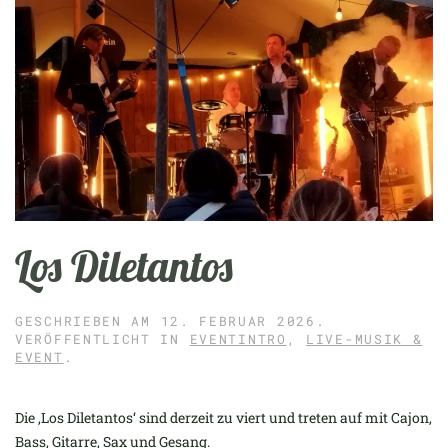
Los Diletantos
GESCHRIEBEN AM
12. FEBRUAR 2026
.
VERÖFFENTLICHT IN
EVENTINTRO
,
LIVE-MUSIK &
EVENT
.
Die ‚Los Diletantos‘ sind derzeit zu viert und treten auf mit Cajon,
Bass, Gitarre, Sax und Gesang.