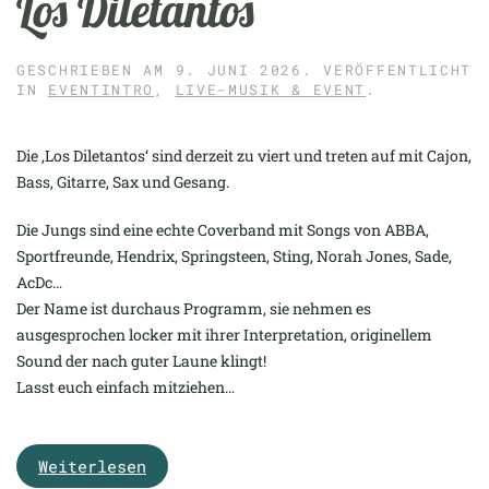
Los Diletantos
GESCHRIEBEN AM
9. JUNI 2026
. VERÖFFENTLICHT
IN
EVENTINTRO
,
LIVE-MUSIK & EVENT
.
Die ‚Los Diletantos‘ sind derzeit zu viert und treten auf mit Cajon,
Bass, Gitarre, Sax und Gesang.
Die Jungs sind eine echte Coverband mit Songs von ABBA,
Sportfreunde, Hendrix, Springsteen, Sting, Norah Jones, Sade,
AcDc…
Der Name ist durchaus Programm, sie nehmen es
ausgesprochen locker mit ihrer Interpretation, originellem
Sound der nach guter Laune klingt!
Lasst euch einfach mitziehen…
Weiterlesen