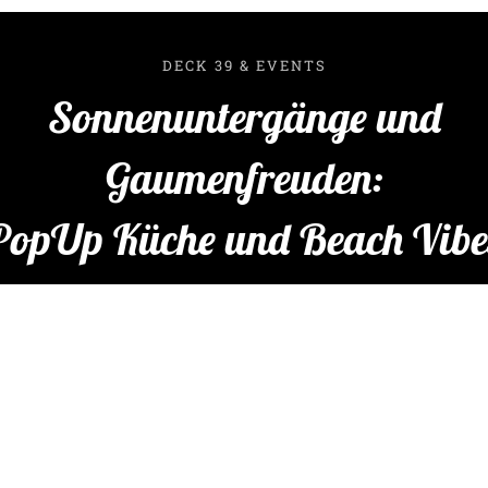
DECK 39 & EVENTS
Sonnenuntergänge und
Gaumenfreuden:
PopUp Küche und Beach Vibe