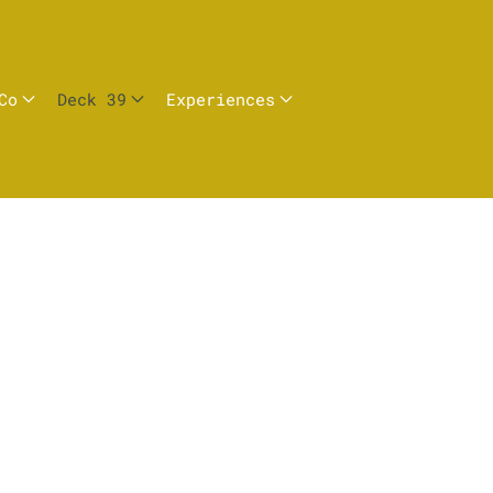
Co
Deck 39
Experiences