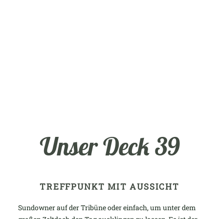
Unser Deck 39
TREFFPUNKT MIT AUSSICHT
Sundowner auf der Tribüne oder einfach, um unter dem
perfekte Ort, um die Seele baumeln zu lassen und die