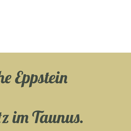
e Eppstein
z im Taunus.