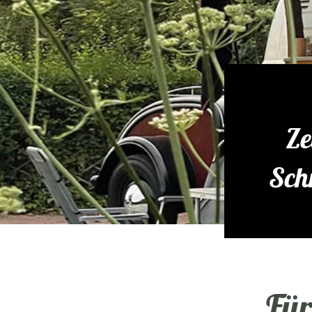
Ze
Sch
Für