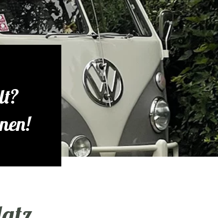
lt?
nen!
latz