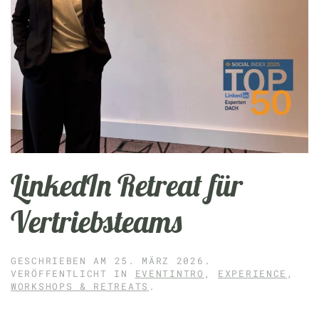
LinkedIn Retreat für
Vertriebsteams
GESCHRIEBEN AM
25. MÄRZ 2026
.
VERÖFFENTLICHT IN
EVENTINTRO
,
EXPERIENCE
,
WORKSHOPS & RETREATS
.