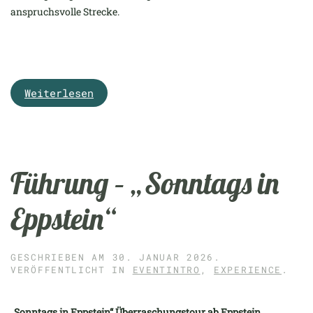
anspruchsvolle Strecke.
Weiterlesen
Führung – „Sonntags in
Eppstein“
GESCHRIEBEN AM
30. JANUAR 2026
.
VERÖFFENTLICHT IN
EVENTINTRO
,
EXPERIENCE
.
„Sonntags in Eppstein“ Überraschungstour ab Eppstein