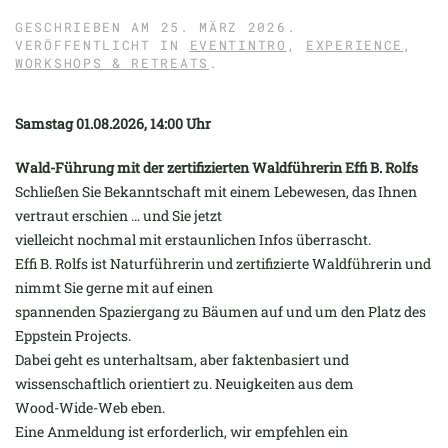
GESCHRIEBEN AM
25. MÄRZ 2026
.
VERÖFFENTLICHT IN
EVENTINTRO
,
EXPERIENCE
,
WORKSHOPS & RETREATS
.
Samstag 01.08.2026, 14:00 Uhr
Wald-Führung mit der zertifizierten Waldführerin Effi B. Rolfs
Schließen Sie Bekanntschaft mit einem Lebewesen, das Ihnen
vertraut erschien … und Sie jetzt
vielleicht nochmal mit erstaunlichen Infos überrascht.
Effi B. Rolfs ist Naturführerin und zertifizierte Waldführerin und
nimmt Sie gerne mit auf einen
spannenden Spaziergang zu Bäumen auf und um den Platz des
Eppstein Projects.
Dabei geht es unterhaltsam, aber faktenbasiert und
wissenschaftlich orientiert zu. Neuigkeiten aus dem
Wood-Wide-Web eben.
Eine Anmeldung ist erforderlich, wir empfehlen ein