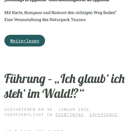
Mit Karte, Kompass und Komoot den richtigen Weg finden“
Eine Veranstaltung des Naturpark Taunus
Weiterlesen
Führung – „Ich glaub‘ ich
steh‘ im Wald!?“
GESCHRIEBEN AM
30. JANUAR 2026
.
VERÖFFENTLICHT IN
EVENTINTRO
,
EXPERIENCE
.