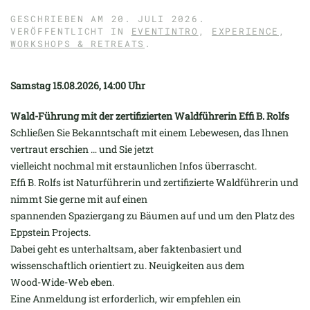
GESCHRIEBEN AM
20. JULI 2026
.
VERÖFFENTLICHT IN
EVENTINTRO
,
EXPERIENCE
,
WORKSHOPS & RETREATS
.
Samstag 15.08.2026, 14:00 Uhr
Wald-Führung mit der zertifizierten Waldführerin Effi B. Rolfs
Schließen Sie Bekanntschaft mit einem Lebewesen, das Ihnen
vertraut erschien … und Sie jetzt
vielleicht nochmal mit erstaunlichen Infos überrascht.
Effi B. Rolfs ist Naturführerin und zertifizierte Waldführerin und
nimmt Sie gerne mit auf einen
spannenden Spaziergang zu Bäumen auf und um den Platz des
Eppstein Projects.
Dabei geht es unterhaltsam, aber faktenbasiert und
wissenschaftlich orientiert zu. Neuigkeiten aus dem
Wood-Wide-Web eben.
Eine Anmeldung ist erforderlich, wir empfehlen ein