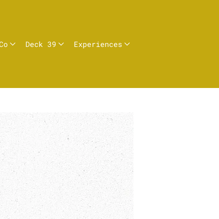
Co
Deck 39
Experiences