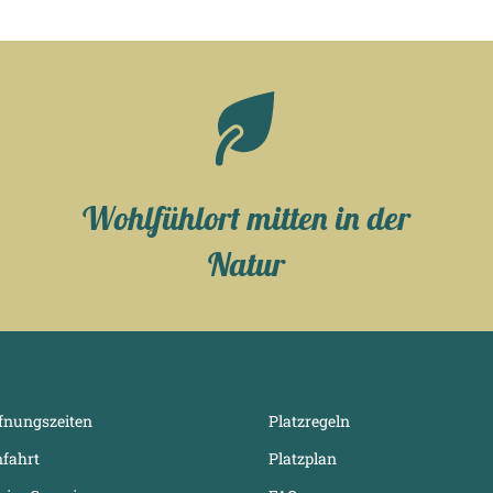
Wohlfühlort mitten in der
Natur
fnungszeiten
Platzregeln
fahrt
Platzplan