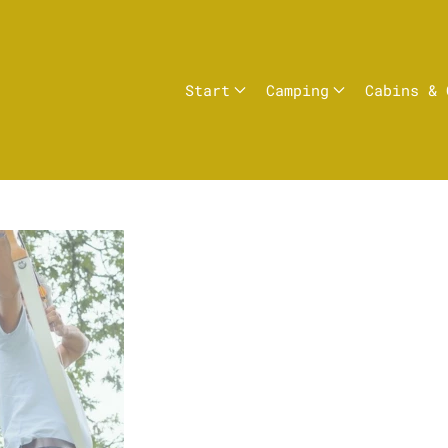
Start
Camping
Cabins & 