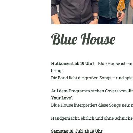
Blue House
Hutkonzert ab 19 Uhr!
Blue House ist ein
bringt.
Die Band liebt die großen Songs – und spiel
Auf dem Programm stehen Covers von
Ji
Your Love“
.
Blue House interpretiert diese Songs neu: 
Handgemacht, ehrlich und ohne Schnick
Samstag 18. Juli ab 19 Uhr