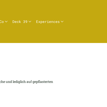
Co
Deck 39
Experiences
che und lediglich auf gepflasterten