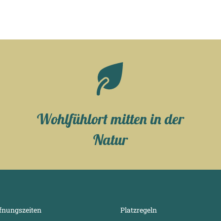
Wohlfühlort mitten in der
Natur
fnungszeiten
Platzregeln